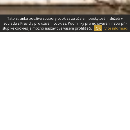
Tato stránka používá soubory cookies za účelem poskytování­ služeb v
souladu s Pravidly pro užívání cookies. Podmínky pro uchovávání­ nebo pří­
stup ke cookies je možno nastavit ve vašem prohlížeči.
OK
Více informací
Svatby
Zabýváme se organizací svateb. Díky naší dvacetileté
zkušenosti Váš den D bude nezapomenutelný.
VÍCE