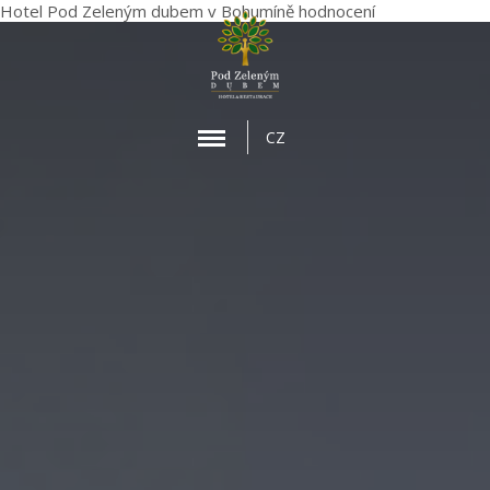
Hotel Pod Zeleným dubem
v Bohumíně
hodnocení
MENU
CZ