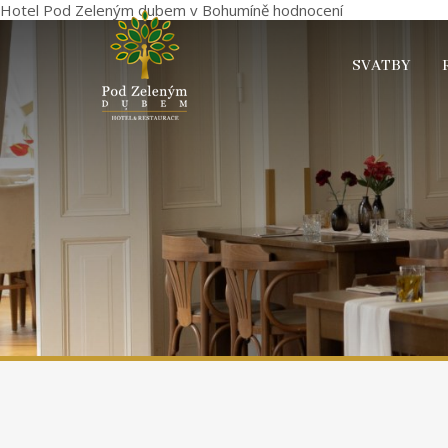
Hotel Pod Zeleným dubem
v Bohumíně
hodnocení
SVATBY