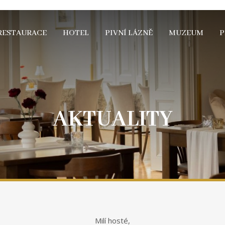
RESTAURACE
HOTEL
PIVNÍ LÁZNĚ
MUZEUM
P
AKTUALITY
Milí hosté,