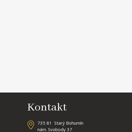
Kontakt
735 81 Starý Bohumín
nám. Svobody 37