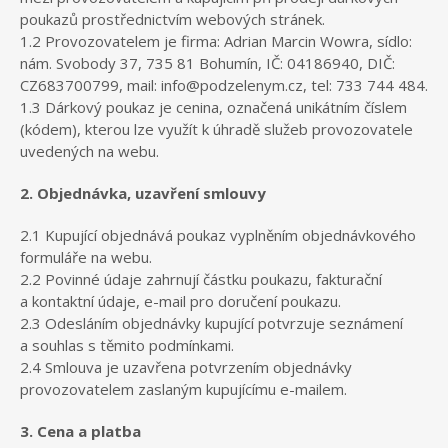
poukazů prostřednictvím webových stránek.
1.2 Provozovatelem je firma: Adrian Marcin Wowra, sídlo:
nám. Svobody 37, 735 81 Bohumín, IČ: 04186940, DIČ:
CZ683700799, mail: info@podzelenym.cz, tel: 733 744 484.
1.3 Dárkový poukaz je cenina, označená unikátním číslem
(kódem), kterou lze využít k úhradě služeb provozovatele
uvedených na webu.
2. Objednávka, uzavření smlouvy
2.1 Kupující objednává poukaz vyplněním objednávkového
formuláře na webu.
2.2 Povinné údaje zahrnují částku poukazu, fakturační
a kontaktní údaje, e-mail pro doručení poukazu.
2.3 Odesláním objednávky kupující potvrzuje seznámení
a souhlas s těmito podmínkami.
2.4 Smlouva je uzavřena potvrzením objednávky
provozovatelem zaslaným kupujícímu e-mailem.
3. Cena a platba