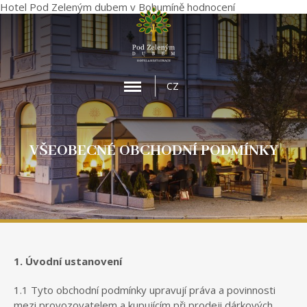
Hotel Pod Zeleným dubem
v Bohumíně
hodnocení
MENU
CZ
VŠEOBECNÉ OBCHODNÍ PODMÍNKY
1. Úvodní ustanovení
1.1 Tyto obchodní podmínky upravují práva a povinnosti
mezi provozovatelem a kupujícím při prodeji dárkových