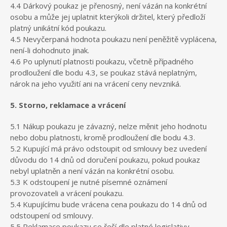
4.4 Dárkový poukaz je přenosný, není vázán na konkrétní
osobu a může jej uplatnit kterýkoli držitel, který předloží
platný unikátní kód poukazu.
4.5 Nevyčerpaná hodnota poukazu není peněžitě vyplácena,
není-li dohodnuto jinak.
4.6 Po uplynutí platnosti poukazu, včetně případného
prodloužení dle bodu 4.3, se poukaz stává neplatným,
nárok na jeho využití ani na vrácení ceny nevzniká.
5. Storno, reklamace a vrácení
5.1 Nákup poukazu je závazný, nelze měnit jeho hodnotu
nebo dobu platnosti, kromě prodloužení dle bodu 4.3.
5.2 Kupující má právo odstoupit od smlouvy bez uvedení
důvodu do 14 dnů od doručení poukazu, pokud poukaz
nebyl uplatněn a není vázán na konkrétní osobu.
5.3 K odstoupení je nutné písemné oznámení
provozovateli a vrácení poukazu.
5.4 Kupujícímu bude vrácena cena poukazu do 14 dnů od
odstoupení od smlouvy.
5.5 Reklamace poukazu se řeší dle platné legislativy.